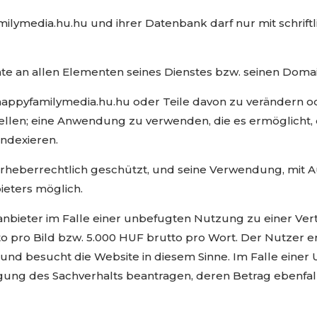
milymedia.hu.hu und ihrer Datenbank darf nur mit schri
chte an allen Elementen seines Dienstes bzw. seinen Dom
e happyfamilymedia.hu.hu oder Teile davon zu verändern 
ellen; eine Anwendung zu verwenden, die es ermöglicht,
indexieren.
rheberrechtlich geschützt, und seine Verwendung, mit A
ieters möglich.
nbieter im Falle einer unbefugten Nutzung zu einer Vertra
o pro Bild bzw. 5.000 HUF brutto pro Wort. Der Nutzer er
 und besucht die Website in diesem Sinne. Im Falle eine
igung des Sachverhalts beantragen, deren Betrag ebenfa