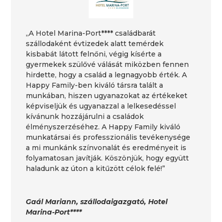
„A Hotel Marina-Port**** családbarát
szállodaként évtizedek alatt temérdek
kisbabát látott felnőni, végig kísérte a
gyermekek szülővé válását miközben fennen
hirdette, hogy a család a legnagyobb érték. A
Happy Family-ben kiváló társra talált a
munkában, hiszen ugyanazokat az értékeket
képviseljük és ugyanazzal a lelkesedéssel
kívánunk hozzájárulni a családok
élményszerzéséhez. A Happy Family kiváló
munkatársai és professzionális tevékenysége
a mi munkánk színvonalát és eredményeit is
folyamatosan javítják. Köszönjük, hogy együtt
haladunk az úton a kitűzött célok felé!”
Gaál Mariann, szállodaigazgató, Hotel
Marina-Port****