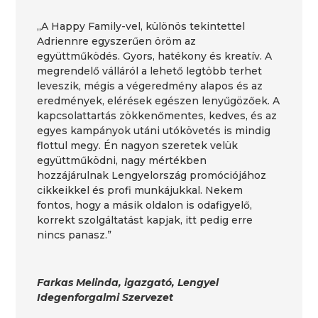
„A Happy Family-vel, különös tekintettel
Adriennre egyszerűen öröm az
együttműködés. Gyors, hatékony és kreatív. A
megrendelő válláról a lehető legtöbb terhet
leveszik, mégis a végeredmény alapos és az
eredmények, elérések egészen lenyűgözőek. A
kapcsolattartás zökkenőmentes, kedves, és az
egyes kampányok utáni utókövetés is mindig
flottul megy. Én nagyon szeretek velük
együttműködni, nagy mértékben
hozzájárulnak Lengyelország promóciójához
cikkeikkel és profi munkájukkal. Nekem
fontos, hogy a másik oldalon is odafigyelő,
korrekt szolgáltatást kapjak, itt pedig erre
nincs panasz.”
Farkas Melinda, igazgató, Lengyel
Idegenforgalmi Szervezet