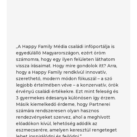
„A Happy Family Média családi infóportálja is
egyedülálló Magyarországon, ezért öröm
számomra, hogy egy ilyen felületen láthatom
vissza írásaimat. Hogy mire gondolok itt? Arra,
hogy a Happy Family rendkívül innovatív,
szerethető, modern módon fókuszál – a szó
legjobb értelmében véve – a konzervatív, örök
érvényű családi értékekre. Ezt mint feleség és
3 gyermekes édesanya különösen így érzem.
Másik kiemelkedő érdeme, hogy Partnerei
számára rendszeresen olyan hasznos
rendezvényeket szervez, ahol a meghívott
előadókon kívül, lehetőség adódik az
eszmecserére, amelyen keresztül rengeteget
lehet inspirálódni és fejlődni.”