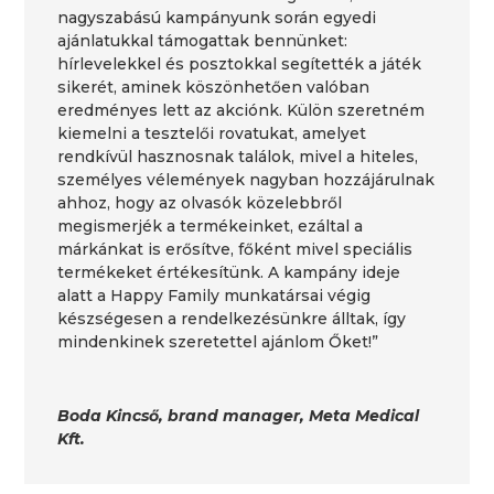
nagyszabású kampányunk során egyedi
ajánlatukkal támogattak bennünket:
hírlevelekkel és posztokkal segítették a játék
sikerét, aminek köszönhetően valóban
eredményes lett az akciónk. Külön szeretném
kiemelni a tesztelői rovatukat, amelyet
rendkívül hasznosnak találok, mivel a hiteles,
személyes vélemények nagyban hozzájárulnak
ahhoz, hogy az olvasók közelebbről
megismerjék a termékeinket, ezáltal a
márkánkat is erősítve, főként mivel speciális
termékeket értékesítünk. A kampány ideje
alatt a Happy Family munkatársai végig
készségesen a rendelkezésünkre álltak, így
mindenkinek szeretettel ajánlom Őket!”
Boda Kincső, brand manager, Meta Medical
Kft.