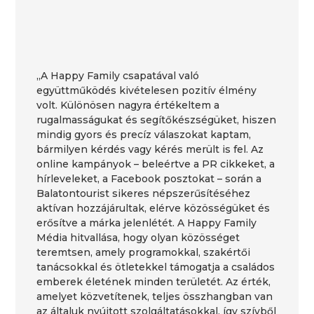
„A Happy Family csapatával való
együttműködés kivételesen pozitív élmény
volt. Különösen nagyra értékeltem a
rugalmasságukat és segítőkészségüket, hiszen
mindig gyors és precíz válaszokat kaptam,
bármilyen kérdés vagy kérés merült is fel. Az
online kampányok – beleértve a PR cikkeket, a
hírleveleket, a Facebook posztokat – során a
Balatontourist sikeres népszerűsítéséhez
aktívan hozzájárultak, elérve közösségüket és
erősítve a márka jelenlétét. A Happy Family
Média hitvallása, hogy olyan közösséget
teremtsen, amely programokkal, szakértői
tanácsokkal és ötletekkel támogatja a családos
emberek életének minden területét. Az érték,
amelyet közvetítenek, teljes összhangban van
az általuk nyújtott szolgáltatásokkal, így szívből