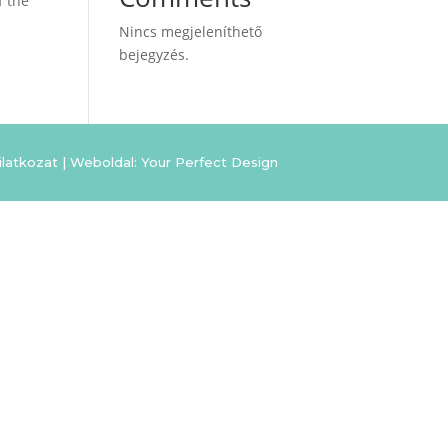
f the
Nincs megjeleníthető
bejegyzés.
ilatkozat
|
Weboldal: Your Perfect Design