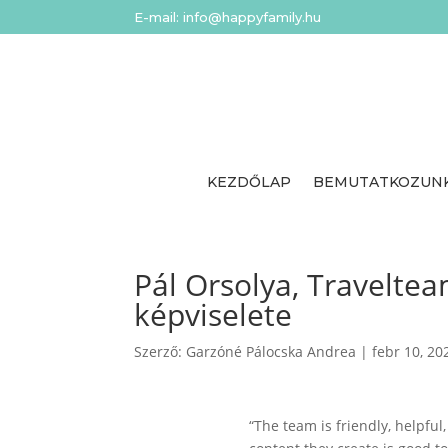
E-mail: info@happyfamily.hu
KEZDŐLAP
BEMUTATKOZUN
Pál Orsolya, Travelte
képviselete
Szerző:
Garzóné Pálocska Andrea
|
febr 10, 20
“The team is friendly, helpful,