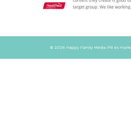
content they create is good t
target group. We like working
© 2026 Happy Family Média PR és mark