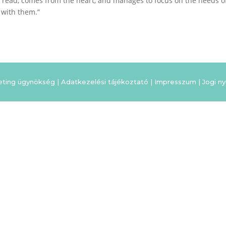
o read, comes from the heart, and manages to focus on the needs o
 with them.”
eting ügynökség |
Adatkezelési tájékoztató
|
Impresszum
|
Jogi ny