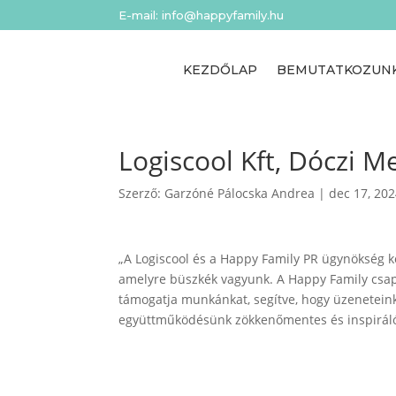
E-mail: info@happyfamily.hu
KEZDŐLAP
BEMUTATKOZUN
Logiscool Kft, Dóczi M
Szerző:
Garzóné Pálocska Andrea
|
dec 17, 20
„A Logiscool és a Happy Family PR ügynökség kö
amelyre büszkék vagyunk. A Happy Family csapa
támogatja munkánkat, segítve, hogy üzeneteink 
együttműködésünk zökkenőmentes és inspiráló, ö