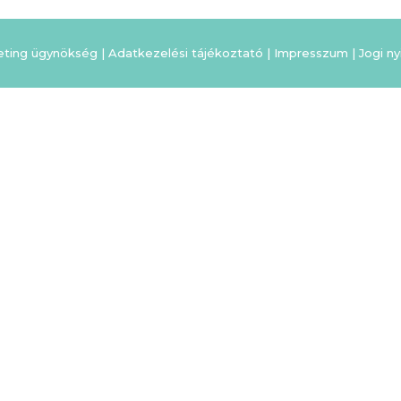
eting ügynökség |
Adatkezelési tájékoztató
|
Impresszum
|
Jogi ny