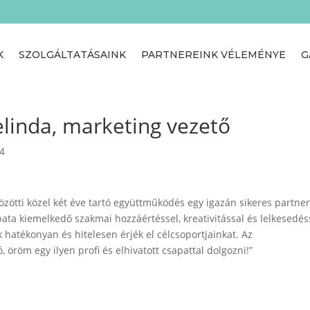
K
SZOLGÁLTATÁSAINK
PARTNEREINK VÉLEMÉNYE
G
elinda, marketing vezető
24
zötti közel két éve tartó együttműködés egy igazán sikeres partner
ta kiemelkedő szakmai hozzáértéssel, kreativitással és lelkesedés
hatékonyan és hitelesen érjék el célcsoportjainkat. Az
röm egy ilyen profi és elhivatott csapattal dolgozni!”