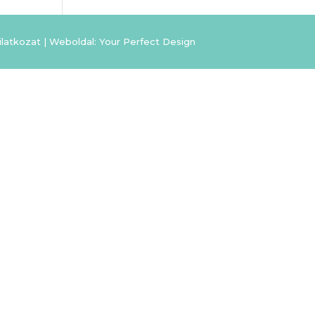
ilatkozat
|
Weboldal: Your Perfect Design