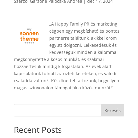
Szerző:
Garzóné Pálocska Andrea
|
dec 17, 2024
„A Happy Family PR és marketing
cégben egy megbízható és pontos
partnerre találtunk, akikkel öröm
együtt dolgozni. Lelkesedésük és
kedvességük minden alkalommal
megkönnyítette a közös munkát, és szakmai
hozzáértésük mindig kifogástalan. Az évek alatt
kapcsolatunk túlnőtt az üzleti kereteken, és valódi
családdá váltunk. Köszönettel tartozunk, hogy ilyen
magas színvonalon támogatják a közös munkát!”
Keresés
Recent Posts