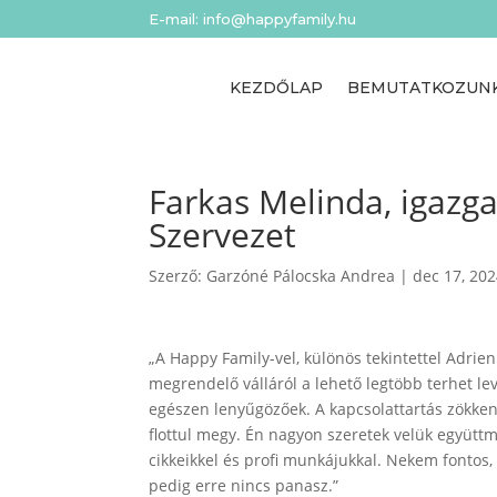
E-mail: info@happyfamily.hu
KEZDŐLAP
BEMUTATKOZUN
Farkas Melinda, igazg
Szervezet
Szerző:
Garzóné Pálocska Andrea
|
dec 17, 20
„A Happy Family-vel, különös tekintettel Adri
megrendelő válláról a lehető legtöbb terhet l
egészen lenyűgözőek. A kapcsolattartás zökke
flottul megy. Én nagyon szeretek velük együt
cikkeikkel és profi munkájukkal. Nekem fontos, h
pedig erre nincs panasz.”