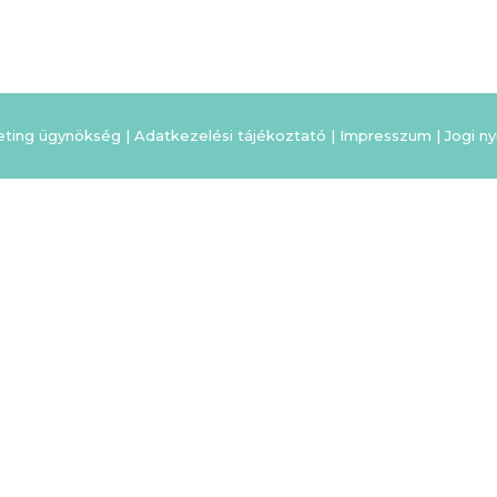
eting ügynökség |
Adatkezelési tájékoztató
|
Impresszum
|
Jogi ny