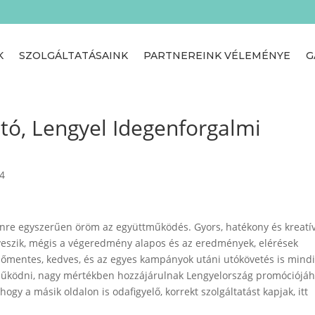
K
SZOLGÁLTATÁSAINK
PARTNEREINK VÉLEMÉNYE
G
ató, Lengyel Idegenforgalmi
24
ennre egyszerűen öröm az együttműködés. Gyors, hatékony és kreatív
eveszik, mégis a végeredmény alapos és az eredmények, elérések
nőmentes, kedves, és az egyes kampányok utáni utókövetés is mind
tműködni, nagy mértékben hozzájárulnak Lengyelország promóciójá
ogy a másik oldalon is odafigyelő, korrekt szolgáltatást kapjak, itt