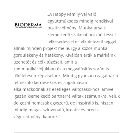
„A Happy Family-vel való
együttműködés mindig rendkívül
pozitív élmény. Munkatársaik
kiemelkedő szakmai hozzáértéssel,
lelkesedéssel és elkötelezettséggel
állnak minden projekt mellé, így a közös munka
gördülékeny és hatékony. Kiválóan értik a márkáink
üzenetét és célkitűzéseit, amit a
kommunikációjukban és a megvalósítás során is
tökéletesen képviselnek. Mindig gyorsan reagálnak a
felmerülő kérdésekre, és rugalmasan
alkalmazkodnak az esetleges változásokhoz, amivel
igazán kiemelkedő partnerré váltak számunkra. Velük
dolgozni nemcsak egyszerű, de inspiráló is, hiszen
mindig magas színvonalú, kreatív és precíz
végeredményt kapunk.”